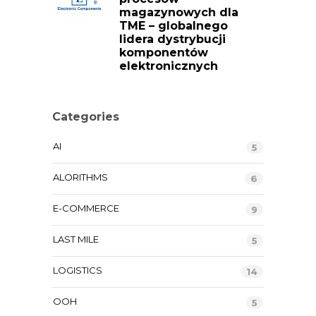
magazynowych dla
TME – globalnego
lidera dystrybucji
komponentów
elektronicznych
Categories
AI
5
ALORITHMS
6
E-COMMERCE
9
LAST MILE
5
LOGISTICS
14
OOH
5