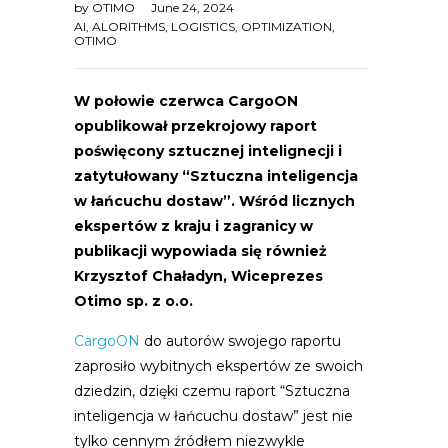
by
OTIMO
June 24, 2024
AI
,
ALORITHMS
,
LOGISTICS
,
OPTIMIZATION
,
OTIMO
W połowie czerwca CargoON
opublikował przekrojowy raport
poświęcony sztucznej intelignecji i
zatytułowany “Sztuczna inteligencja
w łańcuchu dostaw”. Wśród licznych
ekspertów z kraju i zagranicy w
publikacji wypowiada się również
Krzysztof Chaładyn, Wiceprezes
Otimo sp. z o.o.
CargoON
do autorów swojego raportu
zaprosiło wybitnych ekspertów ze swoich
dziedzin, dzięki czemu raport “Sztuczna
inteligencja w łańcuchu dostaw” jest nie
tylko cennym źródłem niezwykle