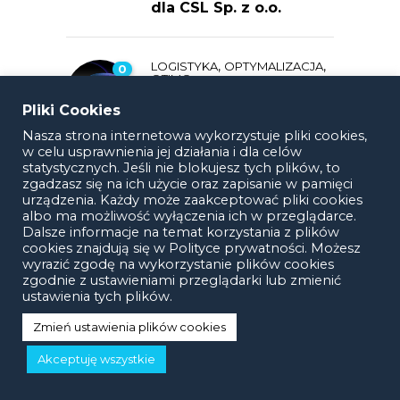
dla CSL Sp. z o.o.
,
,
LOGISTYKA
OPTYMALIZACJA
0
OTIMO
Hycom x Otimo:
Pliki Cookies
synergia IT, która
przyspiesza logistykę
Nasza strona internetowa wykorzystuje pliki cookies,
w celu usprawnienia jej działania i dla celów
statystycznych. Jeśli nie blokujesz tych plików, to
zgadzasz się na ich użycie oraz zapisanie w pamięci
,
OPTYMALIZACJA
OTIMO
0
urządzenia. Każdy może zaakceptować pliki cookies
Optymalizacja
albo ma możliwość wyłączenia ich w przeglądarce.
procesów
Dalsze informacje na temat korzystania z plików
magazynowych dla
cookies znajdują się w Polityce prywatności. Możesz
TME – globalnego
wyrazić zgodę na wykorzystanie plików cookies
lidera dystrybucji
zgodnie z ustawieniami przeglądarki lub zmienić
komponentów
ustawienia tych plików.
elektronicznych
Zmień ustawienia plików cookies
Akceptuję wszystkie
Kategorie