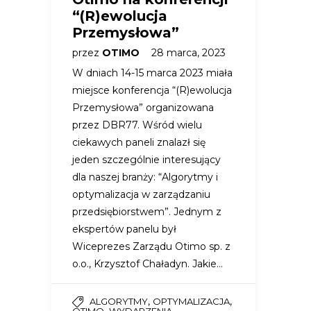
“(R)ewolucja
Przemysłowa”
przez
OTIMO
28 marca, 2023
W dniach 14-15 marca 2023 miała
miejsce konferencja “(R)ewolucja
Przemysłowa” organizowana
przez DBR77. Wśród wielu
ciekawych paneli znalazł się
jeden szczególnie interesujący
dla naszej branży: “Algorytmy i
optymalizacja w zarządzaniu
przedsiębiorstwem”. Jednym z
ekspertów panelu był
Wiceprezes Zarządu Otimo sp. z
o.o., Krzysztof Chaładyn. Jakie…
,
,
ALGORYTMY
OPTYMALIZACJA