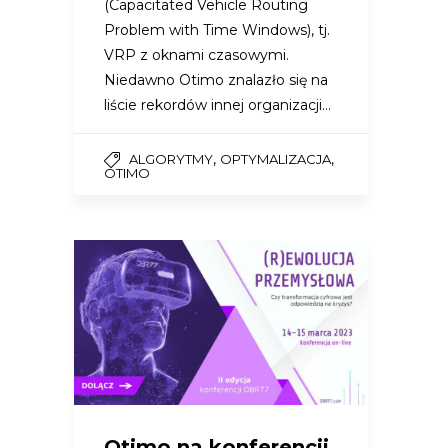
(Capacitated Vehicle Routing
Problem with Time Windows), tj.
VRP z oknami czasowymi.
Niedawno Otimo znalazło się na
liście rekordów innej organizacji…
,
,
ALGORYTMY
OPTYMALIZACJA
OTIMO
Otimo na konferencji