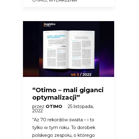
,
OTIMO
WYDARZENIA
“Otimo – mali giganci
optymalizacji”
przez
OTIMO
25 listopada,
2022
“Aż 70 rekordów świata – i to
tylko w tym roku. To dorobek
polskiego zespołu, o którego