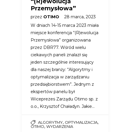
“(R)ewolucja
Przemysłowa”
przez
OTIMO
28 marca, 2023
W dniach 14-15 marca 2023 miała
miejsce konferencja “(R)ewolucja
Przemysłowa” organizowana
przez DBR77. Wśród wielu
ciekawych paneli znalazł się
jeden szczególnie interesujący
dla naszej branży: “Algorytmy i
optymalizacja w zarządzaniu
przedsiębiorstwem”. Jednym z
ekspertów panelu był
Wiceprezes Zarządu Otimo sp. z
o.o., Krzysztof Chaładyn. Jakie…
,
,
ALGORYTMY
OPTYMALIZACJA
,
OTIMO
WYDARZENIA