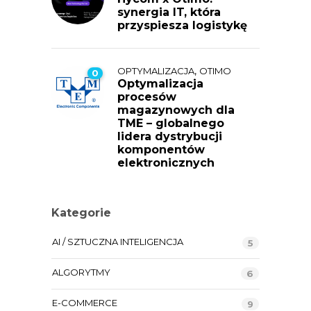
synergia IT, która
przyspiesza logistykę
,
OPTYMALIZACJA
OTIMO
0
Optymalizacja
procesów
magazynowych dla
TME – globalnego
lidera dystrybucji
komponentów
elektronicznych
Kategorie
AI / SZTUCZNA INTELIGENCJA
5
ALGORYTMY
6
E-COMMERCE
9