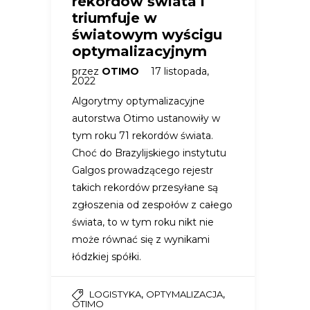
rekordów świata i
triumfuje w
światowym wyścigu
optymalizacyjnym
przez
OTIMO
17 listopada,
2022
Algorytmy optymalizacyjne
autorstwa Otimo ustanowiły w
tym roku 71 rekordów świata.
Choć do Brazylijskiego instytutu
Galgos prowadzącego rejestr
takich rekordów przesyłane są
zgłoszenia od zespołów z całego
świata, to w tym roku nikt nie
może równać się z wynikami
łódzkiej spółki.
,
,
LOGISTYKA
OPTYMALIZACJA
OTIMO