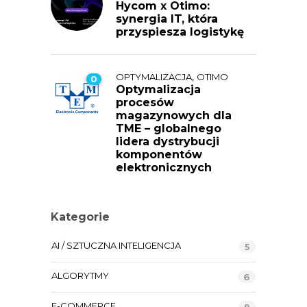
Hycom x Otimo:
synergia IT, która
przyspiesza logistykę
,
OPTYMALIZACJA
OTIMO
0
Optymalizacja
procesów
magazynowych dla
TME – globalnego
lidera dystrybucji
komponentów
elektronicznych
Kategorie
AI / SZTUCZNA INTELIGENCJA
5
ALGORYTMY
6
E-COMMERCE