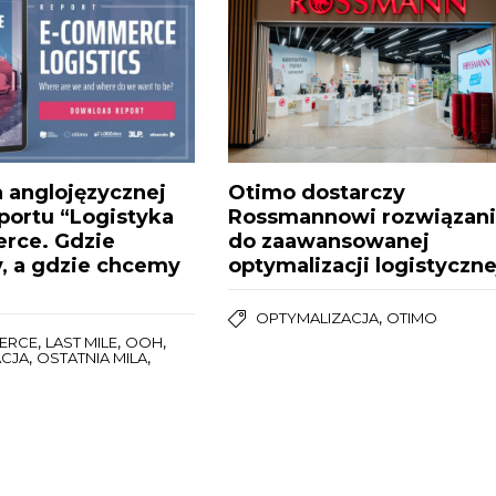
 anglojęzycznej
Otimo dostarczy
aportu “Logistyka
Rossmannowi rozwiązan
rce. Gdzie
do zaawansowanej
, a gdzie chcemy
optymalizacji logistyczne
,
OPTYMALIZACJA
OTIMO
,
,
,
ERCE
LAST MILE
OOH
,
,
ACJA
OSTATNIA MILA