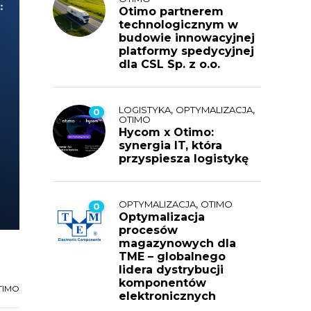
Otimo partnerem
technologicznym w
budowie innowacyjnej
platformy spedycyjnej
dla CSL Sp. z o.o.
,
,
LOGISTYKA
OPTYMALIZACJA
0
OTIMO
Hycom x Otimo:
synergia IT, która
przyspiesza logistykę
,
OPTYMALIZACJA
OTIMO
0
Optymalizacja
procesów
magazynowych dla
TME – globalnego
lidera dystrybucji
komponentów
TIMO
elektronicznych