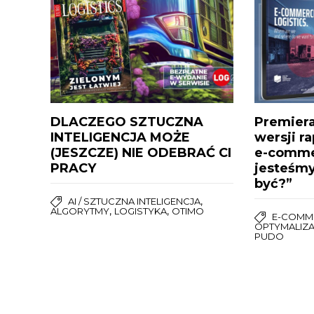
DLACZEGO SZTUCZNA
Premiera
INTELIGENCJA MOŻE
wersji r
(JESZCZE) NIE ODEBRAĆ CI
e-comme
PRACY
jesteśmy
być?”
,
AI / SZTUCZNA INTELIGENCJA
,
,
ALGORYTMY
LOGISTYKA
OTIMO
E-COMM
OPTYMALIZ
PUDO