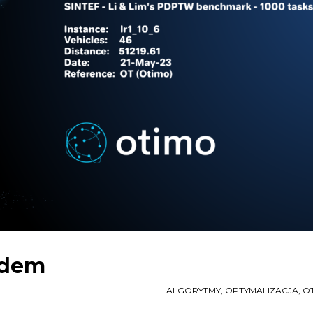
rdem
ALGORYTMY
,
OPTYMALIZACJA
,
O