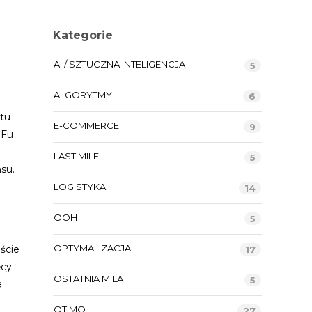
Kategorie
AI / SZTUCZNA INTELIGENCJA
5
ALGORYTMY
6
tu
E-COMMERCE
9
EFu
LAST MILE
5
su.
LOGISTYKA
14
OOH
5
OPTYMALIZACJA
ście
17
ęcy
OSTATNIA MILA
5
a
OTIMO
27