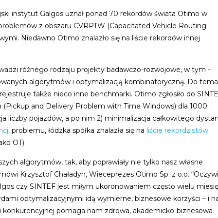
jski instytut Galgos uznał ponad 70 rekordów świata Otimo w
problemów z obszaru CVRPTW (Capacitated Vehicle Routing
ymi. Niedawno Otimo znalazło się na liście rekordów innej
rowadzi różnego rodzaju projekty badawczo-rozwojowe, w tym –
sowanych algorytmów i optymalizacją kombinatoryczną. Do tema
rejestruje także nieco inne benchmarki. Otimo zgłosiło do SINT
 (Pickup and Delivery Problem with Time Windows) dla 1000
a liczby pojazdów, a po nim 2) minimalizacja całkowitego dystan
ncji
problemu, łódzka spółka znalazła się na
liście rekordzistów
jako OT).
zych algorytmów, tak, aby poprawiały nie tylko nasz własne
– mówi Krzysztof Chaładyn, Wieceprezes Otimo Sp. z o.o. “Oczywi
Galgos czy SINTEF jest miłym ukoronowaniem często wielu miesi
kordami optymalizacyjnymi idą wymierne, biznesowe korzyści – i n
wagi konkurencyjnej pomaga nam zdrowa, akademicko-biznesowa