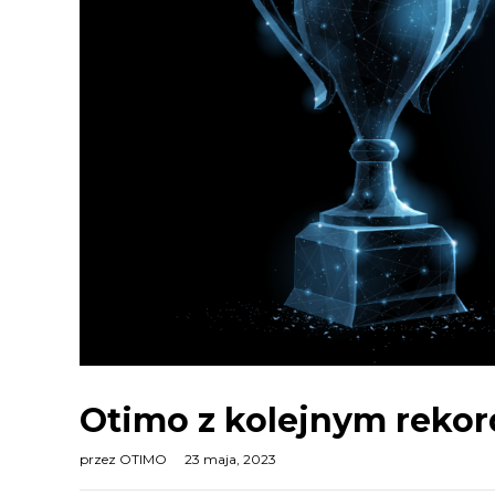
Otimo z kolejnym reko
przez
OTIMO
23 maja, 2023