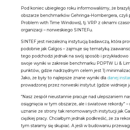
Pod koniec ubiegłego roku informowaliśmy, że brazyli
obszarze benchmarków Gehringa-Hombergera, czyli 
Problem with Time Windows), tj. VRP z oknami czasow
organizacji – norweskiego SINTEFu.
SINTEF jest niezależną instytucją badawczą, która p
podobnie jak Galgos – zajmuje się tematyką zaawan
tego podchodzi jednak na swój sposób i przykładowo 
swoje wyniki w zakresie benchmarku PDPTW Li & Lim
punktów, gdzie nadrzędnym celem jest 1) minimalizacj
Jako, że były to najlepsze znane wyniki dla
danej insta
prowadzonej przez norweski instytut (gdzie widnieje 
“Nasz zespół nieustannie pracuje nad ulepszaniem nas
osiągnięcia w tym obszarze, ale i światowe rekordy” 
uznanie ze strony tak renomowanych instytucji jak 
ciężkiej pracy. Chciałbym jednak podkreślić, że za re
tym staramy się skupiać. A jeśli w budowaniu prze