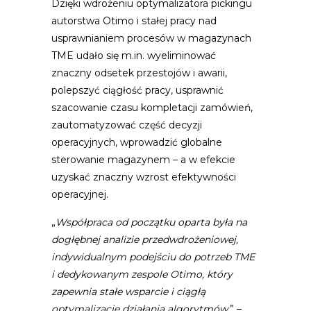
Dzięki wdrożeniu optymalizatora pickingu
autorstwa Otimo i stałej pracy nad
usprawnianiem procesów w magazynach
TME udało się m.in. wyeliminować
znaczny odsetek przestojów i awarii,
polepszyć ciągłość pracy, usprawnić
szacowanie czasu kompletacji zamówień,
zautomatyzować część decyzji
operacyjnych, wprowadzić globalne
sterowanie magazynem – a w efekcie
uzyskać znaczny wzrost efektywności
operacyjnej.
„
Współpraca od początku oparta była na
dogłębnej analizie przedwdrożeniowej,
indywidualnym podejściu do potrzeb TME
i dedykowanym zespole Otimo, który
zapewnia stałe wsparcie i ciągłą
optymalizację działania algorytmów.
” –