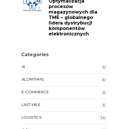
Optymalizacja
procesów
magazynowych dla
TME – globalnego
lidera dystrybucji
komponentów
elektronicznych
Categories
AI
5
ALORITHMS
6
E-COMMERCE
9
LAST MILE
5
LOGISTICS
14