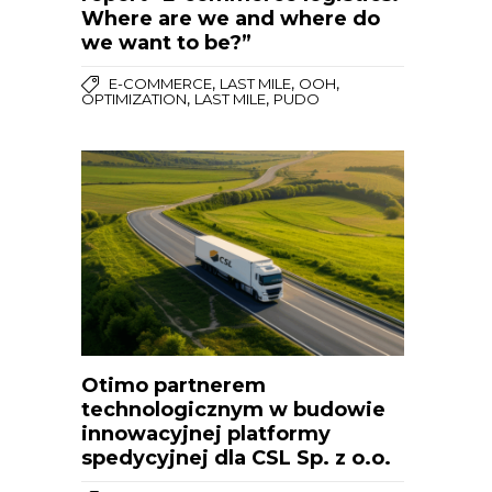
Where are we and where do
we want to be?”
,
,
,
E-COMMERCE
LAST MILE
OOH
,
,
OPTIMIZATION
LAST MILE
PUDO
Otimo partnerem
technologicznym w budowie
innowacyjnej platformy
spedycyjnej dla CSL Sp. z o.o.